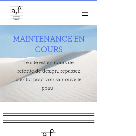
MAINTENANCE EN
COURS
Le site est en cours de
refonte de design, repassez
bientôt pour voir sa nouvelle
peau !