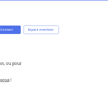
Contact
Espace membres
on, ou pour
ssous
!